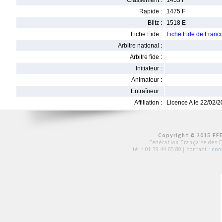
Classement :
1453 F
Rapide :
1475 F
Blitz :
1518 E
Fiche Fide :
Fiche Fide de Fran
Arbitre national :
Arbitre fide :
Initiateur :
Animateur :
Entraîneur :
Affiliation :
Licence A le 22/02/
Copyright © 2015 FFE
Fédération Française des 
tél :
01 39 44 65 80
| contact :
con