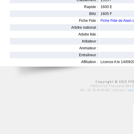
Classement :
1535 F
Rapide :
1600 E
Blitz :
1605 F
Fiche Fide :
Fiche Fide de Alain
Arbitre national :
Arbitre fide :
Initiateur :
Animateur :
Entraîneur :
Affiliation :
Licence A le 14/09/
Copyright © 2015 FFE
Fédération Française des 
tél :
01 39 44 65 80
| contact :
con