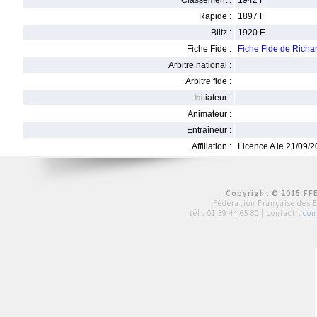
Classement :
1942 F
Rapide :
1897 F
Blitz :
1920 E
Fiche Fide :
Fiche Fide de Rich
Arbitre national :
Arbitre fide :
Initiateur :
Animateur :
Entraîneur :
Affiliation :
Licence A le 21/09/
Copyright © 2015 FFE
Fédération Française des 
tél :
01 39 44 65 80
| contact :
con