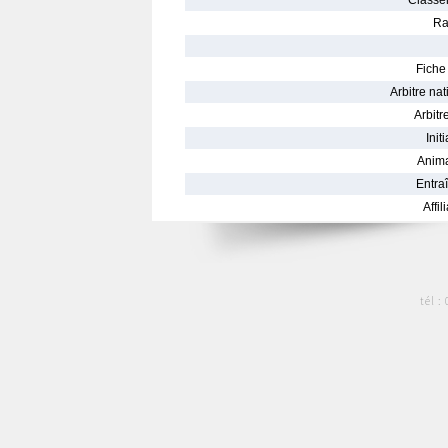
Classe
Ra
Fiche 
Arbitre nat
Arbitre
Init
Anima
Entraî
Affil
tél :