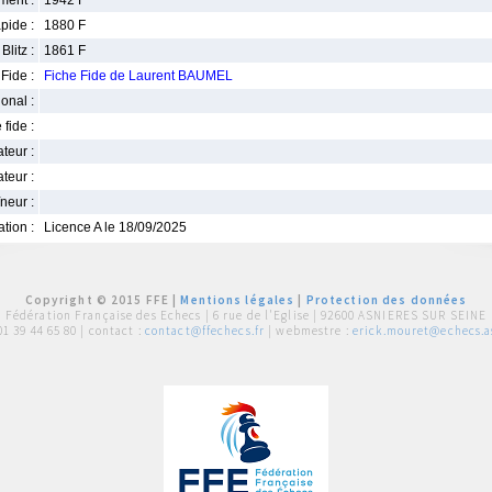
ment :
1942 F
pide :
1880 F
Blitz :
1861 F
Fide :
Fiche Fide de Laurent BAUMEL
ional :
 fide :
iateur :
teur :
neur :
iation :
Licence A le 18/09/2025
Copyright © 2015 FFE |
Mentions légales
|
Protection des données
Fédération Française des Echecs |
6 rue de l'Eglise | 92600 ASNIERES SUR SEINE
01 39 44 65 80
| contact :
contact@ffechecs.fr
| webmestre :
erick.mouret@echecs.as