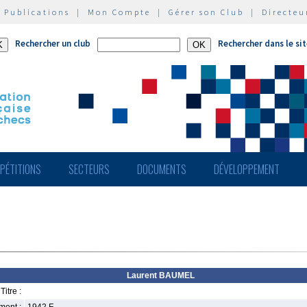
|
Publications
|
Mon Compte
|
Gérer son Club
|
Directeu
Rechercher un club
Rechercher dans le si
PÉTITIONS
SECTEURS
DOCUMENTS
DÉVELOPPEMENT
Laurent BAUMEL
Titre :