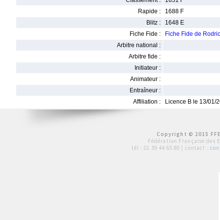
Classement :
1651 F
Rapide :
1688 F
Blitz :
1648 E
Fiche Fide :
Fiche Fide de Rod
Arbitre national :
Arbitre fide :
Initiateur :
Animateur :
Entraîneur :
Affiliation :
Licence B le 13/01/
Copyright © 2015 FFE
Fédération Française des 
tél :
01 39 44 65 80
| contact :
con