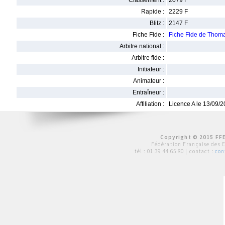
Classement :
2079 F
Rapide :
2229 F
Blitz :
2147 F
Fiche Fide :
Fiche Fide de Th
Arbitre national :
Arbitre fide :
Initiateur :
Animateur :
Entraîneur :
Affiliation :
Licence A le 13/09/
Copyright © 2015 FFE
Fédération Française des 
tél :
01 39 44 65 80
| contact :
con