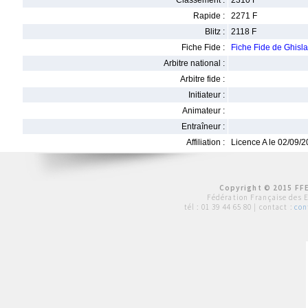
Classement :
2310 F
Rapide :
2271 F
Blitz :
2118 F
Fiche Fide :
Fiche Fide de Ghi
Arbitre national :
Arbitre fide :
Initiateur :
Animateur :
Entraîneur :
Affiliation :
Licence A le 02/09/
Copyright © 2015 FFE
Fédération Française des 
tél :
01 39 44 65 80
| contact :
con