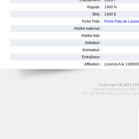
Classement :
1529 F
Rapide :
1400 N
Blitz :
1400 E
Fiche Fide :
Fiche Fide de Laur
Arbitre national :
Arbitre fide :
Initiateur :
Animateur :
Entraîneur :
Affiliation :
Licence A le 13/09/
Copyright © 2015 FFE
Fédération Française des 
tél :
01 39 44 65 80
| contact :
con