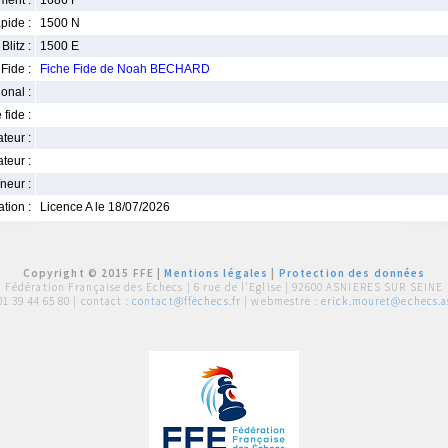
ment :
1686 F
pide :
1500 N
Blitz :
1500 E
Fide :
Fiche Fide de Noah BECHARD
ional :
 fide :
iateur :
teur :
neur :
iation :
Licence A le 18/07/2026
Copyright © 2015 FFE |
Mentions légales
|
Protection des données
Fédération Française des Echecs |
6 rue de l'Eglise | 92600 ASNIERES SUR SEINE
01 39 44 65 80
| contact :
contact@ffechecs.fr
| webmestre :
erick.mouret@echecs.as