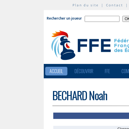
Plan du site
|
Contact
Rechercher un joueur
ACCUEIL
DÉCOUVRIR
FFE
COM
BECHARD Noah