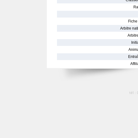
Classe
Ra
Fiche 
Arbitre nat
Arbitre
Init
Anima
Entraî
Affil
tél :