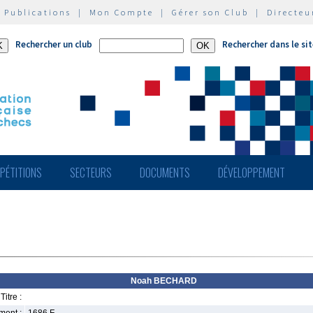
|
Publications
|
Mon Compte
|
Gérer son Club
|
Directeu
Rechercher un club
Rechercher dans le si
PÉTITIONS
SECTEURS
DOCUMENTS
DÉVELOPPEMENT
Noah BECHARD
Titre :