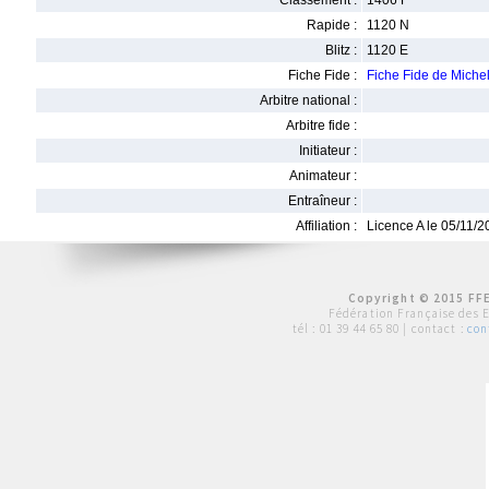
Classement :
1406 F
Rapide :
1120 N
Blitz :
1120 E
Fiche Fide :
Fiche Fide de Mic
Arbitre national :
Arbitre fide :
Initiateur :
Animateur :
Entraîneur :
Affiliation :
Licence A le 05/11/
Copyright © 2015 FFE
Fédération Française des 
tél :
01 39 44 65 80
| contact :
con