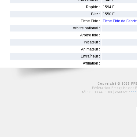
Classement :
1543 F
Rapide :
1594 F
Blitz :
1550 E
Fiche Fide :
Fiche Fide de Fab
Arbitre national :
Arbitre fide :
Initiateur :
Animateur :
Entraîneur :
Affiliation :
Copyright © 2015 FFE
Fédération Française des 
tél :
01 39 44 65 80
| contact :
con