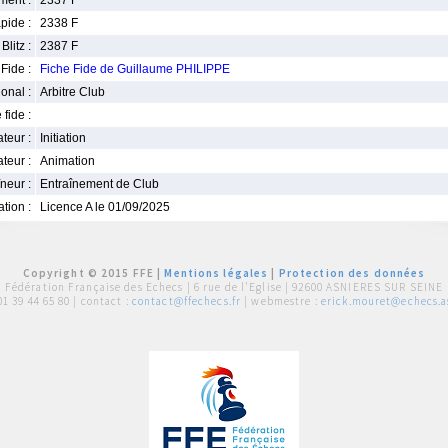
ment :
2337 F
pide :
2338 F
Blitz :
2387 F
Fide :
Fiche Fide de Guillaume PHILIPPE
ional :
Arbitre Club
 fide :
iateur :
Initiation
teur :
Animation
neur :
Entraînement de Club
iation :
Licence A le 01/09/2025
Copyright © 2015 FFE |
Mentions légales
|
Protection des données
Fédération Française des Echecs |
6 rue de l'Eglise | 92600 ASNIERES SUR SEINE
01 39 44 65 80
| contact :
contact@ffechecs.fr
| webmestre :
erick.mouret@echecs.as