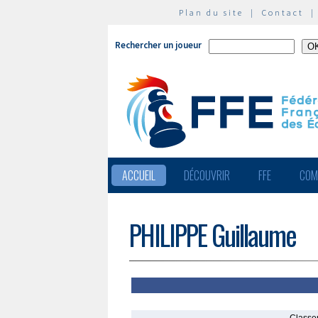
Plan du site
|
Contact
Rechercher un joueur
ACCUEIL
DÉCOUVRIR
FFE
COM
PHILIPPE Guillaume