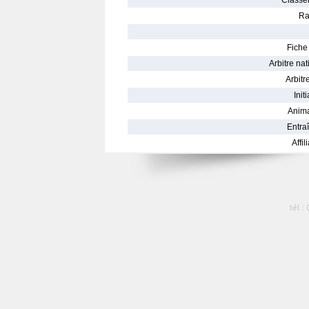
Classe
Ra
Fiche 
Arbitre nat
Arbitre
Init
Anima
Entraî
Affil
tél :