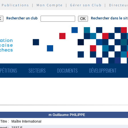
|
Publications
|
Mon Compte
|
Gérer son Club
|
Directeu
Rechercher un club
Rechercher dans le si
PÉTITIONS
SECTEURS
DOCUMENTS
DÉVELOPPEMENT
m Guillaume PHILIPPE
Titre :
Maître International