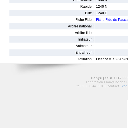
Classement :
1530 N
Rapide :
1240 N
Blitz :
1240 E
Fiche Fide :
Fiche Fide de Pas
Arbitre national :
Arbitre fide :
Initiateur :
Animateur :
Entraîneur :
Affiliation :
Licence A le 23/09/
Copyright © 2015 FFE
Fédération Française des 
tél :
01 39 44 65 80
| contact :
con