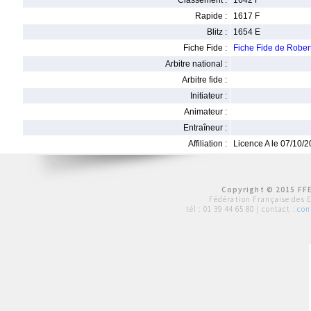
Classement :
1642 F
Rapide :
1617 F
Blitz :
1654 E
Fiche Fide :
Fiche Fide de Rob
Arbitre national :
Arbitre fide :
Initiateur :
Animateur :
Entraîneur :
Affiliation :
Licence A le 07/10/
Copyright © 2015 FFE
Fédération Française des 
tél :
01 39 44 65 80
| contact :
con