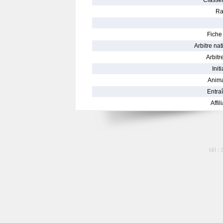
Classe
Ra
Fiche 
Arbitre nat
Arbitre
Init
Anima
Entraî
Affil
tél :