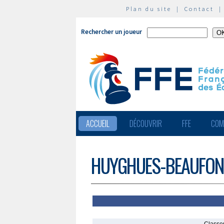
Plan du site
|
Contact
Rechercher un joueur
ACCUEIL
DÉCOUVRIR
FFE
COM
HUYGHUES-BEAUFOND