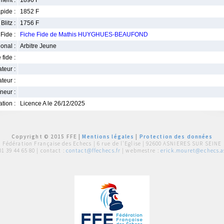
ment :
1896 F
pide :
1852 F
Blitz :
1756 F
Fide :
Fiche Fide de Mathis HUYGHUES-BEAUFOND
ional :
Arbitre Jeune
 fide :
iateur :
teur :
neur :
iation :
Licence A le 26/12/2025
Copyright © 2015 FFE |
Mentions légales
|
Protection des données
Fédération Française des Echecs |
6 rue de l'Eglise | 92600 ASNIERES SUR SEINE
01 39 44 65 80
| contact :
contact@ffechecs.fr
| webmestre :
erick.mouret@echecs.as