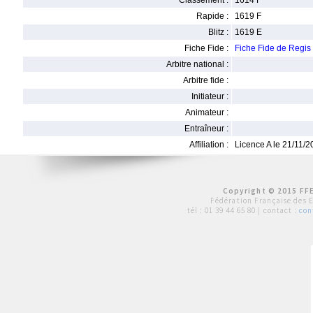
Classement :
1614 F
Rapide :
1619 F
Blitz :
1619 E
Fiche Fide :
Fiche Fide de Regi
Arbitre national :
Arbitre fide :
Initiateur :
Animateur :
Entraîneur :
Affiliation :
Licence A le 21/11/
Copyright © 2015 FFE
Fédération Française des 
tél :
01 39 44 65 80
| contact :
con