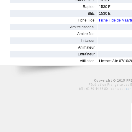
Classement :
1513 F
Rapide :
1530 E
Blitz :
1530 E
Fiche Fide :
Fiche Fide de Maar
Arbitre national :
Arbitre fide :
Initiateur :
Animateur :
Entraîneur :
Affiliation :
Licence A le 07/10/
Copyright © 2015 FFE
Fédération Française des 
tél :
01 39 44 65 80
| contact :
con