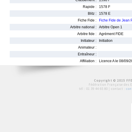
Classement :
1598 F
Rapide :
1578 F
Blitz :
1578 E
Fiche Fide :
Fiche Fide de Jea
Arbitre national :
Arbitre Open 1
Arbitre fide :
Agrément FIDE
Initiateur :
Initiation
Animateur :
Entraîneur :
Affiliation :
Licence A le 08/09/
Copyright © 2015 FFE
Fédération Française des 
tél :
01 39 44 65 80
| contact :
con