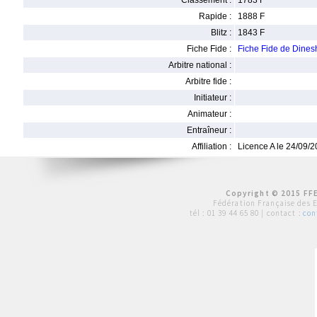
Classement :
1783 F
Rapide :
1888 F
Blitz :
1843 F
Fiche Fide :
Fiche Fide de Di
Arbitre national :
Arbitre fide :
Initiateur :
Animateur :
Entraîneur :
Affiliation :
Licence A le 24/09/
Copyright © 2015 FFE
Fédération Française des 
tél :
01 39 44 65 80
| contact :
con