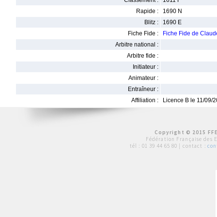
Classement :
1611 F
Rapide :
1690 N
Blitz :
1690 E
Fiche Fide :
Fiche Fide de Clau
Arbitre national :
Arbitre fide :
Initiateur :
Animateur :
Entraîneur :
Affiliation :
Licence B le 11/09/
Copyright © 2015 FFE
Fédération Française des 
tél :
01 39 44 65 80
| contact :
con