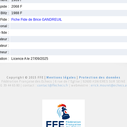
ment :
1969 F
pide :
2068 F
Blitz :
1988 F
Fide :
Fiche Fide de Brice GANDREUIL
ional :
 fide :
iateur :
teur :
neur :
iation :
Licence A le 27/09/2025
Copyright © 2015 FFE |
Mentions légales
|
Protection des données
Fédération Française des Echecs |
6 rue de l'Eglise | 92600 ASNIERES SUR SEINE
01 39 44 65 80
| contact :
contact@ffechecs.fr
| webmestre :
erick.mouret@echecs.as