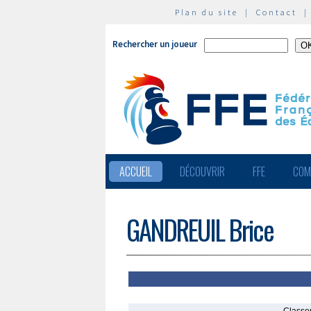
Plan du site
|
Contact
Rechercher un joueur
ACCUEIL
DÉCOUVRIR
FFE
COM
GANDREUIL Brice