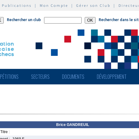
|
Publications
|
Mon Compte
|
Gérer son Club
|
Directeu
Rechercher un club
Rechercher dans le si
PÉTITIONS
SECTEURS
DOCUMENTS
DÉVELOPPEMENT
Brice GANDREUIL
Titre :