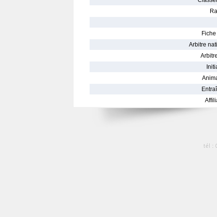
Classe
Ra
Fiche 
Arbitre nat
Arbitre
Init
Anima
Entraî
Affil
tél :