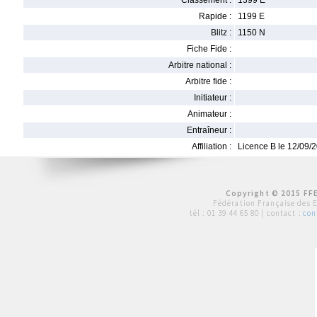
Classement :
1399 E
Rapide :
1199 E
Blitz :
1150 N
Fiche Fide :
Arbitre national :
Arbitre fide :
Initiateur :
Animateur :
Entraîneur :
Affiliation :
Licence B le 12/09/
Copyright © 2015 FFE
Fédération Française des 
tél :
01 39 44 65 80
| contact :
con