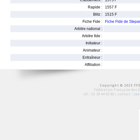
Classement :
1575 F
Rapide :
1557 F
Blitz :
1515 F
Fiche Fide :
Fiche Fide de Step
Arbitre national :
Arbitre fide :
Initiateur :
Animateur :
Entraîneur :
Affiliation :
Copyright © 2015 FFE
Fédération Française des 
tél :
01 39 44 65 80
| contact :
con