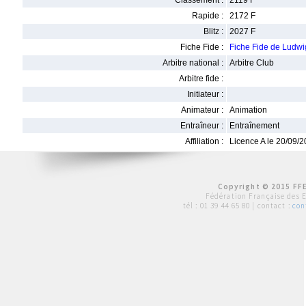
Classement :
2119 F
Rapide :
2172 F
Blitz :
2027 F
Fiche Fide :
Fiche Fide de Ludw
Arbitre national :
Arbitre Club
Arbitre fide :
Initiateur :
Animateur :
Animation
Entraîneur :
Entraînement
Affiliation :
Licence A le 20/09/
Copyright © 2015 FFE
Fédération Française des 
tél :
01 39 44 65 80
| contact :
con