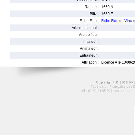
Classement :
1818 F
Rapide :
1650 N
Blitz :
1650 E
Fiche Fide :
Fiche Fide de Vinc
Arbitre national :
Arbitre fide :
Initiateur :
Animateur :
Entraîneur :
Affiliation :
Licence A le 13/09/
Copyright © 2015 FFE
Fédération Française des 
tél :
01 39 44 65 80
| contact :
con