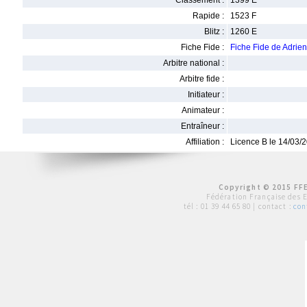
Classement :
1399 E
Rapide :
1523 F
Blitz :
1260 E
Fiche Fide :
Fiche Fide de Adri
Arbitre national :
Arbitre fide :
Initiateur :
Animateur :
Entraîneur :
Affiliation :
Licence B le 14/03/
Copyright © 2015 FFE
Fédération Française des 
tél :
01 39 44 65 80
| contact :
con