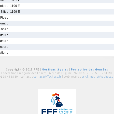
ment :
1399 E
pide :
1199 E
Blitz :
1199 E
Fide :
ional :
 fide :
iateur :
teur :
neur :
iation :
Copyright © 2015 FFE |
Mentions légales
|
Protection des données
Fédération Française des Echecs |
6 rue de l'Eglise | 92600 ASNIERES SUR SEINE
01 39 44 65 80
| contact :
contact@ffechecs.fr
| webmestre :
erick.mouret@echecs.as