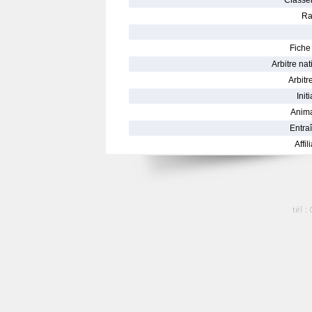
Classe
Ra
Fiche 
Arbitre nat
Arbitre
Init
Anima
Entraî
Affil
tél :