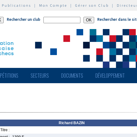
|
Publications
|
Mon Compte
|
Gérer son Club
|
Directeu
Rechercher un club
Rechercher dans le si
PÉTITIONS
SECTEURS
DOCUMENTS
DÉVELOPPEMENT
Richard BAZIN
Titre :