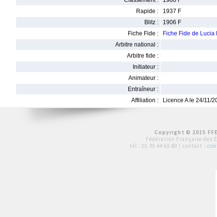
Classement :
1980 F
Rapide :
1937 F
Blitz :
1906 F
Fiche Fide :
Fiche Fide de Luc
Arbitre national :
Arbitre fide :
Initiateur :
Animateur :
Entraîneur :
Affiliation :
Licence A le 24/11/
Copyright © 2015 FFE
Fédération Française des 
tél :
01 39 44 65 80
| contact :
con