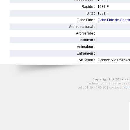
Classement :
1603 F
Rapide :
1687 F
Blitz :
1661 F
Fiche Fide :
Fiche Fide de Chr
Arbitre national :
Arbitre fide :
Initiateur :
Animateur :
Entraîneur :
Affiliation :
Licence A le 05/09/
Copyright © 2015 FFE
Fédération Française des 
tél :
01 39 44 65 80
| contact :
con