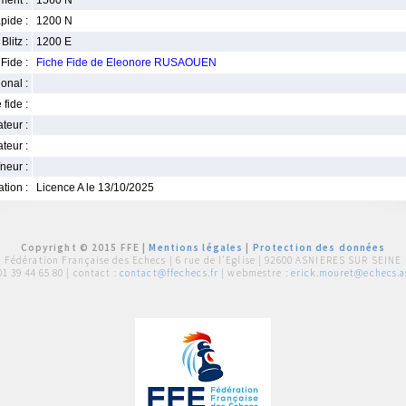
ment :
1560 N
pide :
1200 N
Blitz :
1200 E
Fide :
Fiche Fide de Eleonore RUSAOUEN
ional :
 fide :
iateur :
teur :
neur :
iation :
Licence A le 13/10/2025
Copyright © 2015 FFE |
Mentions légales
|
Protection des données
Fédération Française des Echecs |
6 rue de l'Eglise | 92600 ASNIERES SUR SEINE
01 39 44 65 80
| contact :
contact@ffechecs.fr
| webmestre :
erick.mouret@echecs.as