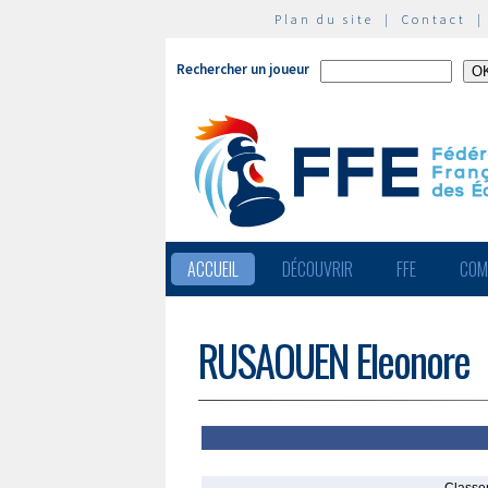
Plan du site
|
Contact
Rechercher un joueur
ACCUEIL
DÉCOUVRIR
FFE
COM
RUSAOUEN Eleonore