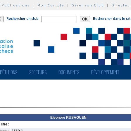
|
Publications
|
Mon Compte
|
Gérer son Club
|
Directeu
Rechercher un club
Rechercher dans le si
PÉTITIONS
SECTEURS
DOCUMENTS
DÉVELOPPEMENT
Eleonore RUSAOUEN
Titre :