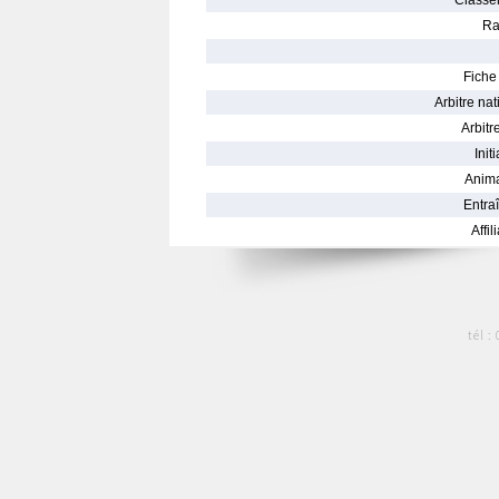
Classe
Ra
Fiche 
Arbitre nat
Arbitre
Init
Anima
Entraî
Affil
tél :