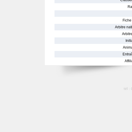
Classe
Ra
Fiche 
Arbitre nat
Arbitre
Init
Anima
Entraî
Affil
tél :