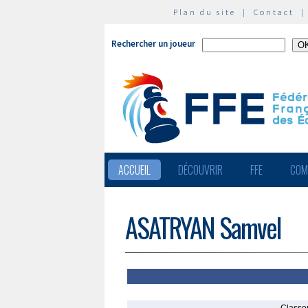
Plan du site
|
Contact
Rechercher un joueur
ACCUEIL
DÉCOUVRIR
FFE
COM
ASATRYAN Samvel