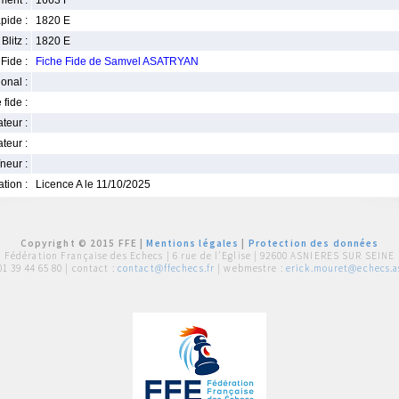
ment :
1663 F
pide :
1820 E
Blitz :
1820 E
Fide :
Fiche Fide de Samvel ASATRYAN
ional :
 fide :
iateur :
teur :
neur :
iation :
Licence A le 11/10/2025
Copyright © 2015 FFE |
Mentions légales
|
Protection des données
Fédération Française des Echecs |
6 rue de l'Eglise | 92600 ASNIERES SUR SEINE
01 39 44 65 80
| contact :
contact@ffechecs.fr
| webmestre :
erick.mouret@echecs.as