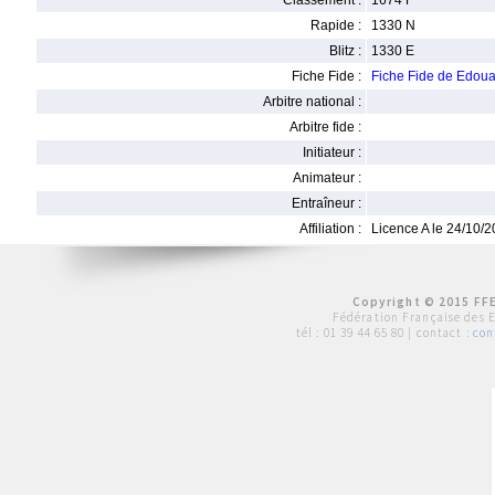
Classement :
1674 F
Rapide :
1330 N
Blitz :
1330 E
Fiche Fide :
Fiche Fide de Edou
Arbitre national :
Arbitre fide :
Initiateur :
Animateur :
Entraîneur :
Affiliation :
Licence A le 24/10/
Copyright © 2015 FFE
Fédération Française des 
tél :
01 39 44 65 80
| contact :
con