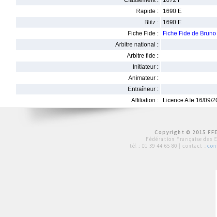
Classement :
1672 F
Rapide :
1690 E
Blitz :
1690 E
Fiche Fide :
Fiche Fide de Brun
Arbitre national :
Arbitre fide :
Initiateur :
Animateur :
Entraîneur :
Affiliation :
Licence A le 16/09/
Copyright © 2015 FFE
Fédération Française des 
tél :
01 39 44 65 80
| contact :
con