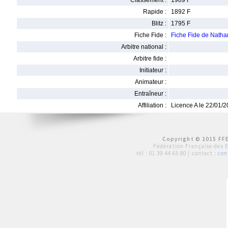
Classement :
1969 F
Rapide :
1892 F
Blitz :
1795 F
Fiche Fide :
Fiche Fide de Nat
Arbitre national :
Arbitre fide :
Initiateur :
Animateur :
Entraîneur :
Affiliation :
Licence A le 22/01/
Copyright © 2015 FFE
Fédération Française des 
tél :
01 39 44 65 80
| contact :
con