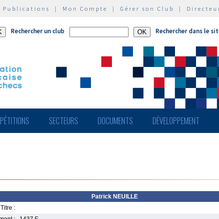
|
Publications
|
Mon Compte
|
Gérer son Club
|
Directeu
Rechercher un club
Rechercher dans le si
PÉTITIONS
SECTEURS
DOCUMENTS
DÉVELOPPEMENT
Patrick NEUILLE
Titre :