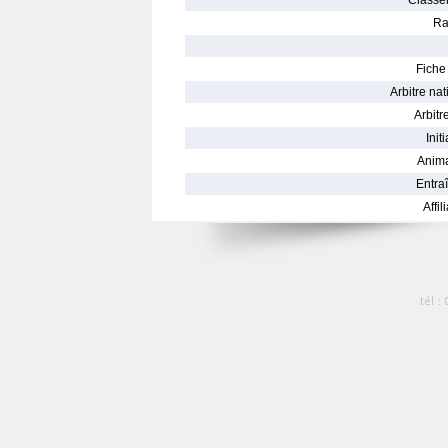
Classe
Ra
Fiche 
Arbitre nat
Arbitre
Init
Anima
Entraî
Affil
tél :