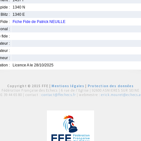
ment :
1437 F
pide :
1340 N
Blitz :
1340 E
Fide :
Fiche Fide de Patrick NEUILLE
ional :
 fide :
iateur :
teur :
neur :
iation :
Licence A le 28/10/2025
Copyright © 2015 FFE |
Mentions légales
|
Protection des données
Fédération Française des Echecs |
6 rue de l'Eglise | 92600 ASNIERES SUR SEINE
01 39 44 65 80
| contact :
contact@ffechecs.fr
| webmestre :
erick.mouret@echecs.as