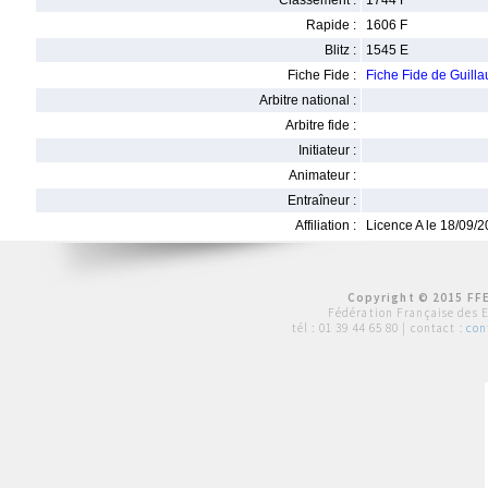
Classement :
1744 F
Rapide :
1606 F
Blitz :
1545 E
Fiche Fide :
Fiche Fide de Guil
Arbitre national :
Arbitre fide :
Initiateur :
Animateur :
Entraîneur :
Affiliation :
Licence A le 18/09/
Copyright © 2015 FFE
Fédération Française des 
tél :
01 39 44 65 80
| contact :
con