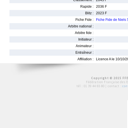
Classement :
2043 F
Rapide :
2036 F
Blitz :
2023 F
Fiche Fide :
Fiche Fide de Niels
Arbitre national :
Arbitre fide :
Initiateur :
Animateur :
Entraîneur :
Affiliation :
Licence A le 10/10/
Copyright © 2015 FFE
Fédération Française des 
tél :
01 39 44 65 80
| contact :
con