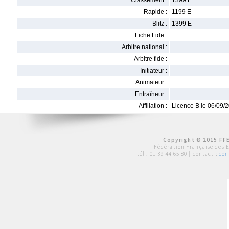
Classement :
1399 E
Rapide :
1199 E
Blitz :
1399 E
Fiche Fide :
Arbitre national :
Arbitre fide :
Initiateur :
Animateur :
Entraîneur :
Affiliation :
Licence B le 06/09/
Copyright © 2015 FFE
Fédération Française des 
tél :
01 39 44 65 80
| contact :
con