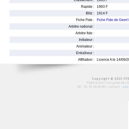
Classement :
1993 F
Rapide :
1993 F
Blitz :
1914 F
Fiche Fide :
Fiche Fide de Geer
Arbitre national :
Arbitre fide :
Initiateur :
Animateur :
Entraîneur :
Affiliation :
Licence A le 14/09/
Copyright © 2015 FFE
Fédération Française des 
tél :
01 39 44 65 80
| contact :
con