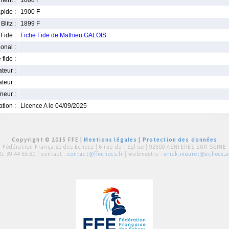
ment :
1808 F
pide :
1900 F
Blitz :
1899 F
Fide :
Fiche Fide de Mathieu GALOIS
ional :
 fide :
iateur :
teur :
neur :
iation :
Licence A le 04/09/2025
Copyright © 2015 FFE |
Mentions légales
|
Protection des données
Fédération Française des Echecs |
6 rue de l'Eglise | 92600 ASNIERES SUR SEINE
01 39 44 65 80
| contact :
contact@ffechecs.fr
| webmestre :
erick.mouret@echecs.as