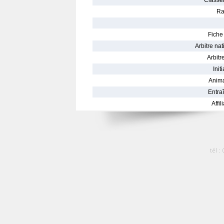
Classe
Ra
Fiche 
Arbitre nat
Arbitre
Init
Anima
Entraî
Affil
tél :