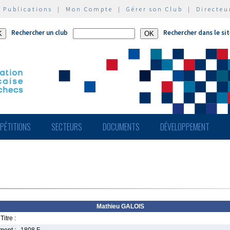
|
Publications
|
Mon Compte
|
Gérer son Club
|
Directeu
Rechercher un club
Rechercher dans le si
PÉTITIONS
SECTEURS
DOCUMENTS
DÉVELOPPEMENT
Mathieu GALOIS
Titre :