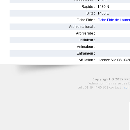
Classement :
1520 F
Rapide :
1480 N
Blitz :
1480 E
Fiche Fide :
Fiche Fide de Laur
Arbitre national :
Arbitre fide :
Initiateur :
Animateur :
Entraîneur :
Affiliation :
Licence A le 08/10/
Copyright © 2015 FFE
Fédération Française des 
tél :
01 39 44 65 80
| contact :
con