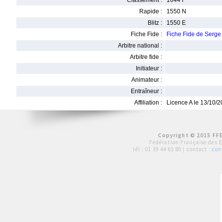
Classement :
1644 F
Rapide :
1550 N
Blitz :
1550 E
Fiche Fide :
Fiche Fide de Ser
Arbitre national :
Arbitre fide :
Initiateur :
Animateur :
Entraîneur :
Affiliation :
Licence A le 13/10/
Copyright © 2015 FFE
Fédération Française des 
tél :
01 39 44 65 80
| contact :
con