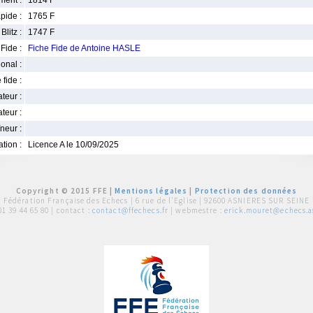
ment :
1814 F
pide :
1765 F
Blitz :
1747 F
Fide :
Fiche Fide de Antoine HASLE
ional :
 fide :
iateur :
teur :
neur :
iation :
Licence A le 10/09/2025
Copyright © 2015 FFE |
Mentions légales
|
Protection des données
Fédération Française des Echecs |
6 rue de l'Eglise | 92600 ASNIERES SUR SEINE
01 39 44 65 80
| contact :
contact@ffechecs.fr
| webmestre :
erick.mouret@echecs.as