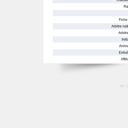
Classe
Ra
Fiche 
Arbitre nat
Arbitre
Init
Anima
Entraî
Affil
tél :