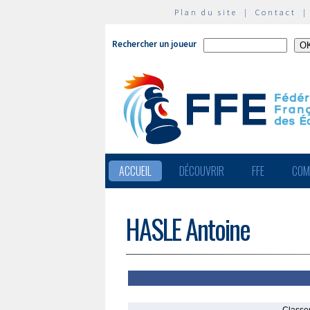
Plan du site
|
Contact
Rechercher un joueur
ACCUEIL
DÉCOUVRIR
FFE
COM
HASLE Antoine