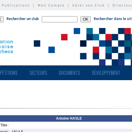
|
Publications
|
Mon Compte
|
Gérer son Club
|
Directeu
Rechercher un club
Rechercher dans le si
PÉTITIONS
SECTEURS
DOCUMENTS
DÉVELOPPEMENT
Antoine HASLE
Titre :