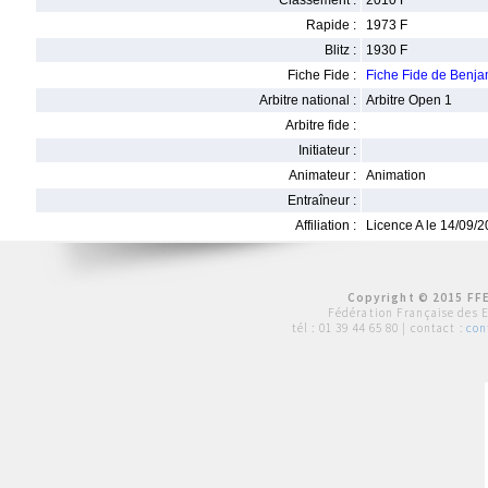
Classement :
2010 F
Rapide :
1973 F
Blitz :
1930 F
Fiche Fide :
Fiche Fide de Benj
Arbitre national :
Arbitre Open 1
Arbitre fide :
Initiateur :
Animateur :
Animation
Entraîneur :
Affiliation :
Licence A le 14/09/
Copyright © 2015 FFE
Fédération Française des 
tél :
01 39 44 65 80
| contact :
con