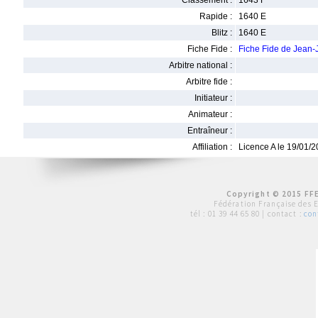
Classement :
1643 F
Rapide :
1640 E
Blitz :
1640 E
Fiche Fide :
Fiche Fide de Jean
Arbitre national :
Arbitre fide :
Initiateur :
Animateur :
Entraîneur :
Affiliation :
Licence A le 19/01/
Copyright © 2015 FFE
Fédération Française des 
tél :
01 39 44 65 80
| contact :
con