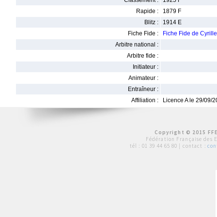
Classement :
1925 F
Rapide :
1879 F
Blitz :
1914 E
Fiche Fide :
Fiche Fide de Cyri
Arbitre national :
Arbitre fide :
Initiateur :
Animateur :
Entraîneur :
Affiliation :
Licence A le 29/09/
Copyright © 2015 FFE
Fédération Française des 
tél :
01 39 44 65 80
| contact :
con