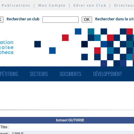
|
Publications
|
Mon Compte
|
Gérer son Club
|
Directeu
Rechercher un club
Rechercher dans le si
PÉTITIONS
SECTEURS
DOCUMENTS
DÉVELOPPEMENT
Ismael GUTHRIE
Titre :