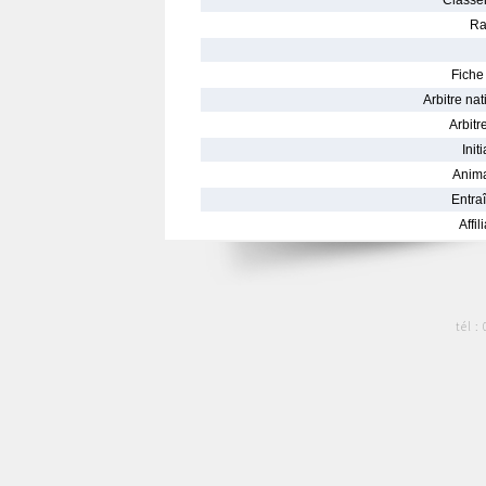
Classe
Ra
Fiche 
Arbitre nat
Arbitre
Init
Anima
Entraî
Affil
tél :