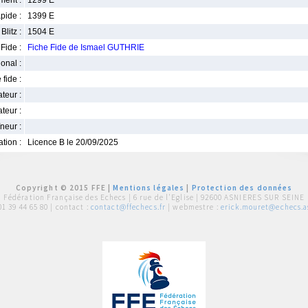
ment :
1299 E
pide :
1399 E
Blitz :
1504 E
Fide :
Fiche Fide de Ismael GUTHRIE
ional :
 fide :
iateur :
teur :
neur :
iation :
Licence B le 20/09/2025
Copyright © 2015 FFE |
Mentions légales
|
Protection des données
Fédération Française des Echecs |
6 rue de l'Eglise | 92600 ASNIERES SUR SEINE
01 39 44 65 80
| contact :
contact@ffechecs.fr
| webmestre :
erick.mouret@echecs.as