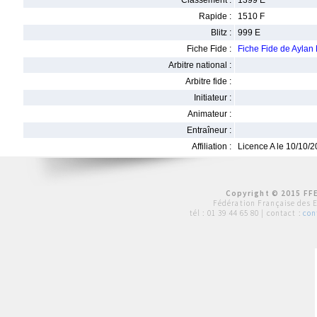
Classement :
1399 E
Rapide :
1510 F
Blitz :
999 E
Fiche Fide :
Fiche Fide de Ayl
Arbitre national :
Arbitre fide :
Initiateur :
Animateur :
Entraîneur :
Affiliation :
Licence A le 10/10/
Copyright © 2015 FFE
Fédération Française des 
tél :
01 39 44 65 80
| contact :
con