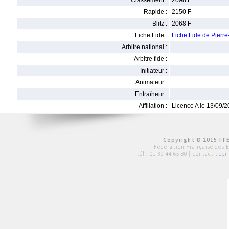
Classement :
2098 F
Rapide :
2150 F
Blitz :
2068 F
Fiche Fide :
Fiche Fide de Pierr
Arbitre national :
Arbitre fide :
Initiateur :
Animateur :
Entraîneur :
Affiliation :
Licence A le 13/09/
Copyright © 2015 FFE
Fédération Française des 
tél :
01 39 44 65 80
| contact :
con