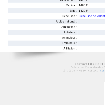
Classement :
1475 F
Rapide :
1496 F
Blitz :
1420 F
Fiche Fide :
Fiche Fide de Vale
Arbitre national :
Arbitre fide :
Initiateur :
Animateur :
Entraîneur :
Affiliation :
Copyright © 2015 FFE
Fédération Française des 
tél :
01 39 44 65 80
| contact :
con